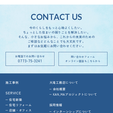
2月
（1）
1月
（1）
2月
（4）
CONTACT US
1月
（2）
今のくらしをもっと心地よくしたい。
ちょっとした住まいの困りごとを解決したい。
そんな、小さなお悩みから、これからの未来のための
ご相談など
どんなことでも大丈夫です。
まずはお気軽にお問い合わせください。
お電話でのお問い合わせ
問い合わせフォーム
0773-75-3241
オンライン面談もこちらから
施工事例
大滝工務店について
会社概要
SERVICE
KAN,MAプロジェクトについて
住宅新築
住宅リフォーム
採用情報
店舗・オフィス
インターンシップについて