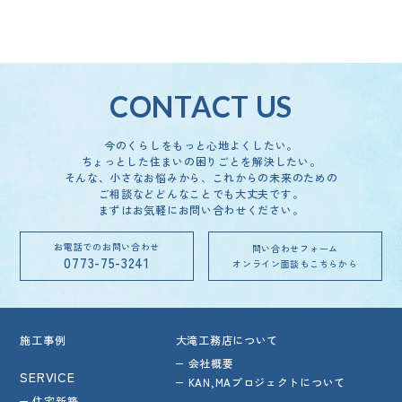
4月
（1）
1月
（1）
5月
（1）
2月
（1）
3月
（3）
5月
（1）
3月
（2）
3月
（1）
3月
（1）
1月
（1）
2月
（2）
4月
（1）
2月
（1）
1月
（1）
2月
（4）
CONTACT US
1月
（2）
今のくらしをもっと心地よくしたい。
ちょっとした住まいの困りごとを解決したい。
そんな、小さなお悩みから、これからの未来のための
ご相談など
どんなことでも大丈夫です。
まずはお気軽にお問い合わせください。
お電話でのお問い合わせ
問い合わせフォーム
0773-75-3241
オンライン面談もこちらから
施工事例
大滝工務店について
会社概要
SERVICE
KAN,MAプロジェクトについて
住宅新築