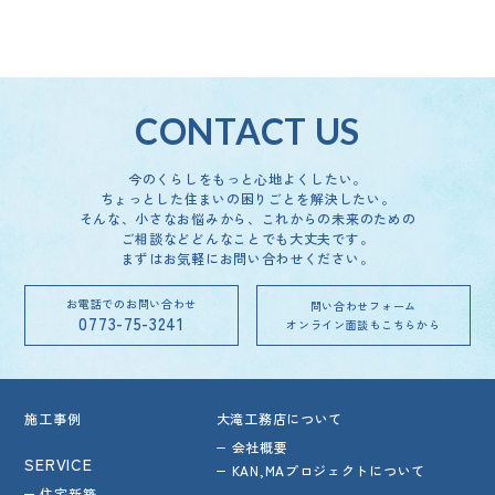
4月
（1）
1月
（1）
5月
（1）
2月
（1）
3月
（3）
5月
（1）
3月
（2）
3月
（1）
3月
（1）
1月
（1）
2月
（2）
4月
（1）
2月
（1）
1月
（1）
2月
（4）
CONTACT US
1月
（2）
今のくらしをもっと心地よくしたい。
ちょっとした住まいの困りごとを解決したい。
そんな、小さなお悩みから、これからの未来のための
ご相談など
どんなことでも大丈夫です。
まずはお気軽にお問い合わせください。
お電話でのお問い合わせ
問い合わせフォーム
0773-75-3241
オンライン面談もこちらから
施工事例
大滝工務店について
会社概要
SERVICE
KAN,MAプロジェクトについて
住宅新築